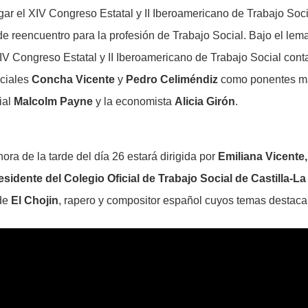
gar el XIV Congreso Estatal y II Iberoamericano de Trabajo Soc
de reencuentro para la profesión de Trabajo Social. Bajo el lem
XIV Congreso Estatal y II Iberoamericano de Trabajo Social conta
ociales
Concha Vicente
y
Pedro Celiméndiz
como ponentes mar
ial
Malcolm Payne
y la economista
Alicia Girón
.
ra de la tarde del día 26 estará dirigida por
Emiliana Vicente,
residente del Colegio Oficial de Trabajo Social de Castilla-
 de
El Chojin
, rapero y compositor español cuyos temas destacan 