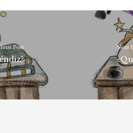
ious Post
Next 
éndiz?
¿Qu