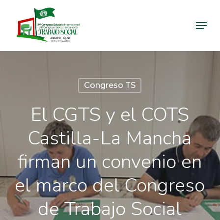
Skip
Menu
to
Close
main
Menu
content
Congreso TS
El CGTS y el COTS
Castilla-La Mancha
firman un convenio en
el marco del Congreso
de Trabajo Social