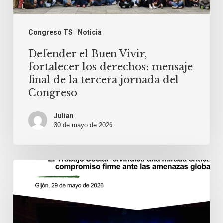
jornada
del
Congreso TS
Noticia
Congreso
Defender el Buen Vivir,
fortalecer los derechos: mensaje
final de la tercera jornada del
Congreso
Julian
30 de mayo de 2026
El
Trabajo
Social
reivindica