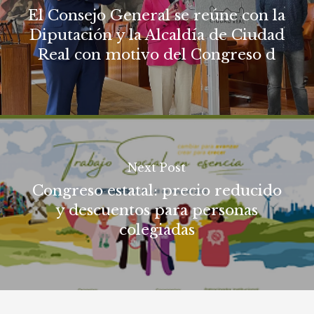
El Consejo General se reúne con la
Diputación y la Alcaldía de Ciudad
Real con motivo del Congreso d
Next Post
Congreso estatal: precio reducido
y descuentos para personas
colegiadas