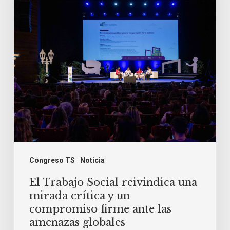
una
mirada
crítica
y
un
compromiso
firme
ante
las
amenazas
Congreso TS
Noticia
globales
El Trabajo Social reivindica una
mirada crítica y un
compromiso firme ante las
amenazas globales