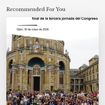
Recommended For You
Defender
el
Buen
Vivir,
fortalecer
los
derechos:
mensaje
final
de
la
tercera