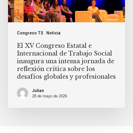
una
intensa
jornada
de
Congreso TS
Noticia
reflexión
El XV Congreso Estatal e
crítica
Internacional de Trabajo Social
sobre
inaugura una intensa jornada de
reflexión crítica sobre los
los
desafíos globales y profesionales
desafíos
globales
Julian
28 de mayo de 2026
y
profesionales