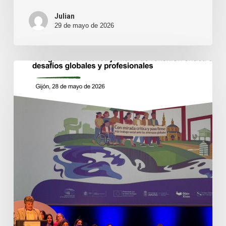
Julian
29 de mayo de 2026
El
XV
Congreso
Estatal
e
Internacional
de
Trabajo
Social
inaugura